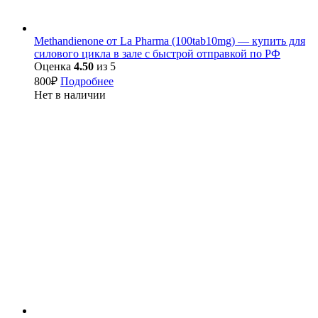
Methandienone от La Pharma (100tab10mg) — купить для
силового цикла в зале с быстрой отправкой по РФ
Оценка
4.50
из 5
800
₽
Подробнее
Нет в наличии