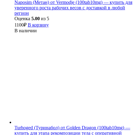
Naposim (Метан) от Vermodje (100tab10mg) — купить для
уверенного роста рабочих весов с доставкой в любой
регион
Оценка
5.00
из 5
1100
₽
В корзину
В наличии
Turhoged (Туринабол) от Golden Dragon (100tab10mg) —
купить для этапа рекомпозиции тела с оперативной