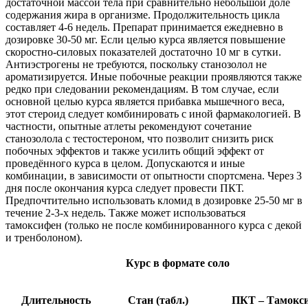
достаточной массой тела при сравнительно небольшой доле
содержания жира в организме. Продолжительность цикла
составляет 4-6 недель. Препарат принимается ежедневно в
дозировке 30-50 мг. Если целью курса является повышение
скоростно-силовых показателей достаточно 10 мг в сутки.
Антиэстрогены не требуются, поскольку станозолол не
ароматизируется. Иные побочные реакции проявляются также
редко при следовании рекомендациям. В том случае, если
основной целью курса является прибавка мышечного веса,
этот стероид следует комбинировать с иной фармакологией. В
частности, опытные атлеты рекомендуют сочетание
станозолола с тестостероном, что позволит снизить риск
побочных эффектов и также усилить общий эффект от
проведённого курса в целом. Допускаются и иные
комбинации, в зависимости от опытности спортсмена. Через 3
дня после окончания курса следует провести ПКТ.
Предпочтительно использовать кломид в дозировке 25-50 мг в
течение 2-3-х недель. Также может использоваться
тамоксифен (только не после комбинированного курса с декой
и тренболоном).
Курс в формате соло
Длительность
Стан (табл.)
ПКТ – Тамокс