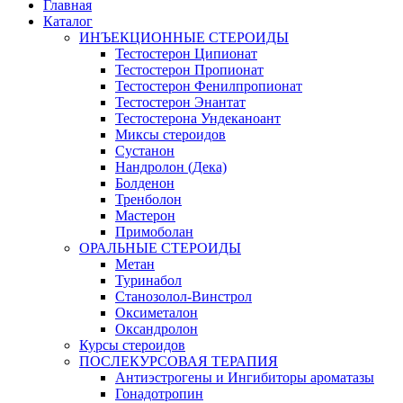
Главная
Каталог
ИНЪЕКЦИОННЫЕ СТЕРОИДЫ
Тестостерон Ципионат
Тестостерон Пропионат
Тестостерон Фенилпропионат
Тестостерон Энантат
Тестостерона Ундеканоант
Миксы стероидов
Сустанон
Нандролон (Дека)
Болденон
Тренболон
Мастерон
Примоболан
ОРАЛЬНЫЕ СТЕРОИДЫ
Метан
Туринабол
Станозолол-Винстрол
Оксиметалон
Оксандролон
Курсы стероидов
ПОСЛЕКУРСОВАЯ ТЕРАПИЯ
Антиэстрогены и Ингибиторы ароматазы
Гонадотропин