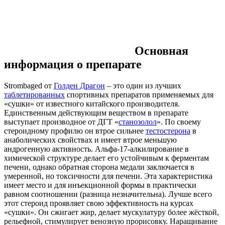
Основная
информация о препарате
Strombaged от
Голден Драгон
– это один из лучших
таблетированных
спортивных препаратов применяемых для
«сушки» от известного китайского производителя.
Единственным действующим веществом в препарате
выступает производное от ДГТ «
станозолол
». По своему
стероидному профилю он втрое сильнее
тестостерона
в
анаболических свойствах и имеет втрое меньшую
андрогенную активность. Альфа-17-алкилирование в
химической структуре делает его устойчивым к ферментам
печени, однако обратная сторона медали заключается в
умеренной, но токсичности для печени. Эта характеристика
имеет место и для инъекционной формы в практически
равном соотношении (разница незначительна). Лучше всего
этот стероид проявляет свою эффективность на курсах
«сушки». Он сжигает жир, делает мускулатуру более жёсткой,
рельефной, стимулирует венозную прорисовку. Наращивание