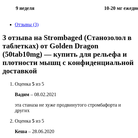
9 неделя
10-20 мг ежедн
Отзывы (3)
3 отзыва на
Strombaged (Станозолол в
таблетках) от Golden Dragon
(50tab10mg) — купить для рельефа и
плотности мышц с конфиденциальной
доставкой
Оценка
5
из 5
Вадим
–
08.02.2021
эта станаза не хуже продвинутого стромбафорта и
других
Оценка
5
из 5
Кеша
–
28.06.2020