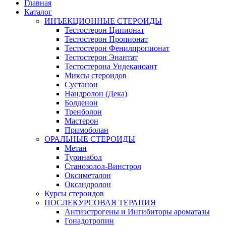
Главная
Каталог
ИНЪЕКЦИОННЫЕ СТЕРОИДЫ
Тестостерон Ципионат
Тестостерон Пропионат
Тестостерон Фенилпропионат
Тестостерон Энантат
Тестостерона Ундеканоант
Миксы стероидов
Сустанон
Нандролон (Дека)
Болденон
Тренболон
Мастерон
Примоболан
ОРАЛЬНЫЕ СТЕРОИДЫ
Метан
Туринабол
Станозолол-Винстрол
Оксиметалон
Оксандролон
Курсы стероидов
ПОСЛЕКУРСОВАЯ ТЕРАПИЯ
Антиэстрогены и Ингибиторы ароматазы
Гонадотропин