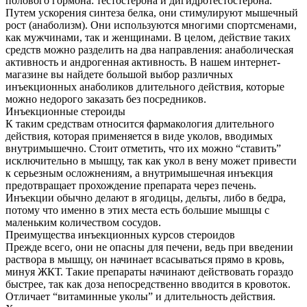
полового гормона: тестостерона и дигидротестостерона.
Путем ускорения синтеза белка, они стимулируют мышечный
рост (анаболизм). Они используются многими спортсменами,
как мужчинами, так и женщинами. В целом, действие таких
средств можно разделить на два направления: анаболическая
активность и андрогенная активность. В нашем интернет-
магазине вы найдете большой выбор различных
инъекционных анаболиков длительного действия, которые
можно недорого заказать без посредников.
Инъекционные стероиды
К таким средствам относится фармакология длительного
действия, которая применяется в виде уколов, вводимых
внутримышечно. Стоит отметить, что их можно “ставить”
исключительно в мышцу, так как укол в вену может привести
к серьезным осложнениям, а внутримышечная инъекция
предотвращает прохождение препарата через печень.
Инъекции обычно делают в ягодицы, дельты, либо в бедра,
потому что именно в этих места есть большие мышцы с
маленьким количеством сосудов.
Преимущества инъекционных курсов стероидов
Прежде всего, они не опасны для печени, ведь при введении
раствора в мышцу, он начинает всасываться прямо в кровь,
минуя ЖКТ. Такие препараты начинают действовать гораздо
быстрее, так как доза непосредственно вводится в кровоток.
Отличает “витаминные уколы” и длительность действия.