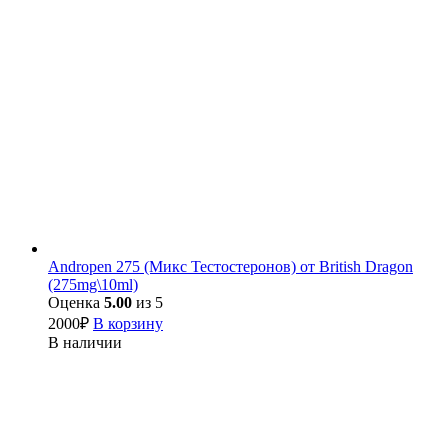
Andropen 275 (Микс Тестостеронов) от British Dragon
(275mg\10ml)
Оценка
5.00
из 5
2000
₽
В корзину
В наличии