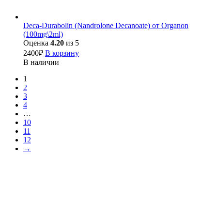
Deca-Durabolin (Nandrolone Decanoate) от Organon
(100mg\2ml)
Оценка
4.20
из 5
2400
₽
В корзину
В наличии
1
2
3
4
…
10
11
12
→