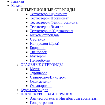
Главная
Каталог
ИНЪЕКЦИОННЫЕ СТЕРОИДЫ
Тестостерон Ципионат
Тестостерон Пропионат
Тестостерон Фенилпропионат
Тестостерон Энантат
Тестостерона Ундеканоант
Миксы стероидов
Сустанон
Нандролон (Дека)
Болденон
Тренболон
Мастерон
Примоболан
ОРАЛЬНЫЕ СТЕРОИДЫ
Метан
Туринабол
Станозолол-Винстрол
Оксиметалон
Оксандролон
Курсы стероидов
ПОСЛЕКУРСОВАЯ ТЕРАПИЯ
Антиэстрогены и Ингибиторы ароматазы
Гонадотропин