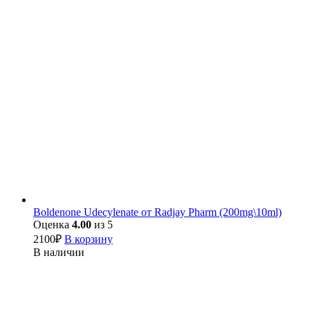
Boldenone Udecylenate от Radjay Pharm (200mg\10ml)
Оценка
4.00
из 5
2100
₽
В корзину
В наличии