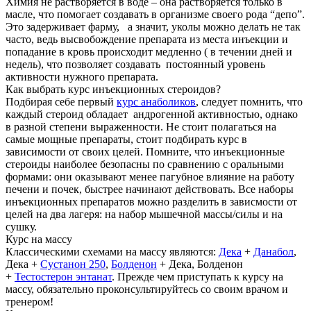
Химия не растворяется в воде – она растворяется только в
масле, что помогает создавать в организме своего рода “депо”.
Это задерживает фарму, а значит, уколы можно делать не так
часто, ведь высвобождение препарата из места инъекции и
попадание в кровь происходит медленно ( в течении дней и
недель), что позволяет создавать постоянный уровень
активности нужного препарата.
Как выбрать курс инъекционных стероидов?
Подбирая себе первый
курс анаболиков
, следует помнить, что
каждый стероид обладает андрогенной активностью, однако
в разной степени выраженности. Не стоит полагаться на
самые мощные препараты, стоит подбирать курс в
зависимости от своих целей. Помните, что инъекционные
стероиды наиболее безопасны по сравнению с оральными
формами: они оказывают менее пагубное влияние на работу
печени и почек, быстрее начинают действовать. Все наборы
инъекционных препаратов можно разделить в зависмости от
целей на два лагеря: на набор мышечной массы/силы и на
сушку.
Курс на массу
Классическими схемами на массу являются:
Дека
+
Данабол
,
Дека +
Сустанон 250
,
Болденон
+ Дека, Болденон
+
Тестостерон энтанат
. Прежде чем приступать к курсу на
массу, обязательно проконсультируйтесь со своим врачом и
тренером!