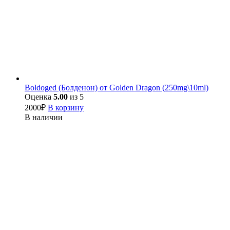
Boldoged (Болденон) от Golden Dragon (250mg\10ml)
Оценка
5.00
из 5
2000
₽
В корзину
В наличии