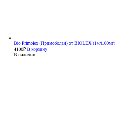
Bio Primolex (Примоболан) от BIOLEX (1мл100мг)
4100
₽
В корзину
В наличии