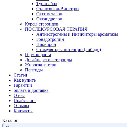
Туринабол
Станозолол-Винстрол
Оксиметалон
Оксандролон
Курсы стероидов
ПОСЛЕКУРСОВАЯ ТЕРАПИЯ
Антиэстрогены и Ингибиторы ароматазы
Гонадотропин
Провирон
Стимуляторы потенции (либидо)
Гормон роста
Дизайнерские стероиды
Жиросжигатели
Пептиды
Статьи
Как купить
Гарантии
оплата и доставка
О нас
Прайс-лист
Отзывы
Контакты
Каталог