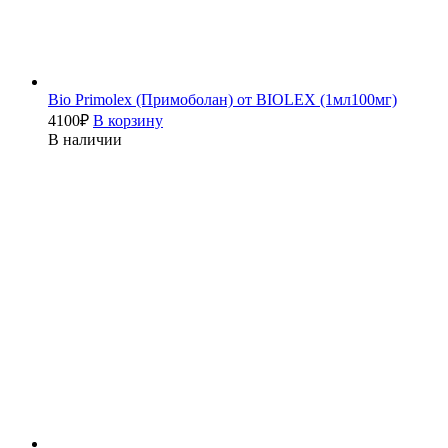
Bio Primolex (Примоболан) от BIOLEX (1мл100мг)
4100
₽
В корзину
В наличии